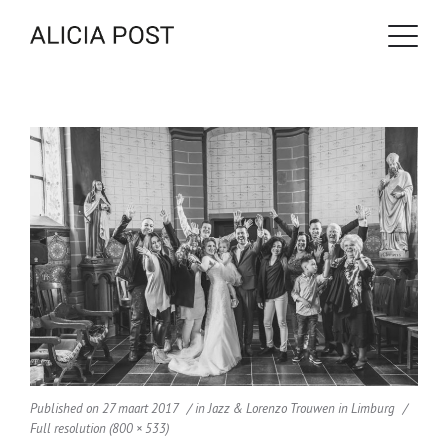
Published on
27 maart 2017
in
Jazz & Lorenzo Trouwen in Limburg
Full resolution (800 × 533)