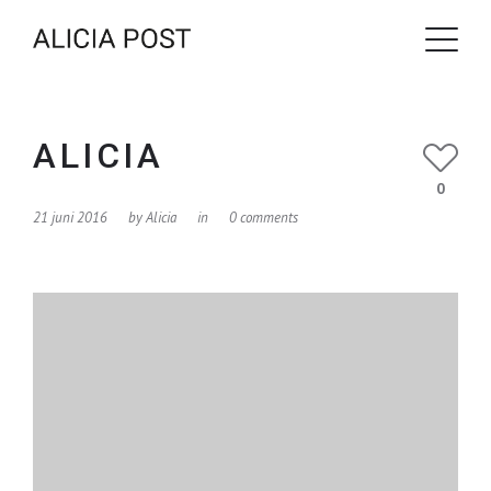
ALICIA
0
21 juni 2016
by
Alicia
in
0 comments