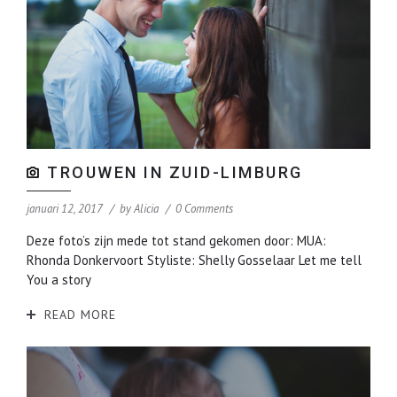
TROUWEN IN ZUID-LIMBURG
januari 12, 2017
by
Alicia
0 Comments
Deze foto’s zijn mede tot stand gekomen door: MUA:
Rhonda Donkervoort Styliste: Shelly Gosselaar Let me tell
You a story
READ MORE